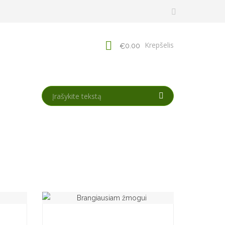
Krepšelis
0.00
€
DULAS