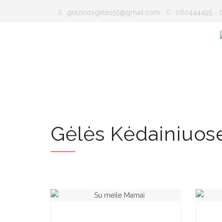
grazinosgeles55@gmail.com
060444495 - 
TITULINIS
SKINTOS GĖLĖS
PUOKŠTĖS
Gėlės Kėdainiuos
Gėlės Kėdainiuose