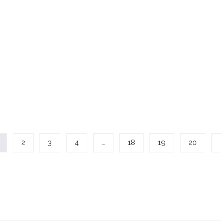
2
3
4
…
18
19
20
s Kėdainiai į namus mieste ir rajone. Mus rasite Radvilų g. 55 Kėdainiai. Dirbame nuo anks