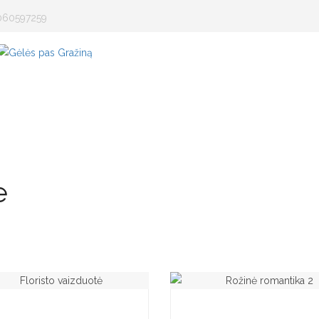
060597259
MIEGANČIOS ROŽĖS
GĖLIŲ KOMPOZICIJOS
GE
e